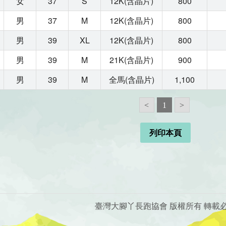
女
37
S
12K(含晶片)
800
男
37
M
12K(含晶片)
800
男
39
XL
12K(含晶片)
800
男
39
M
21K(含晶片)
900
男
39
M
全馬(含晶片)
1,100
<
1
>
列印本頁
臺灣大腳丫長跑協會 版權所有 轉載