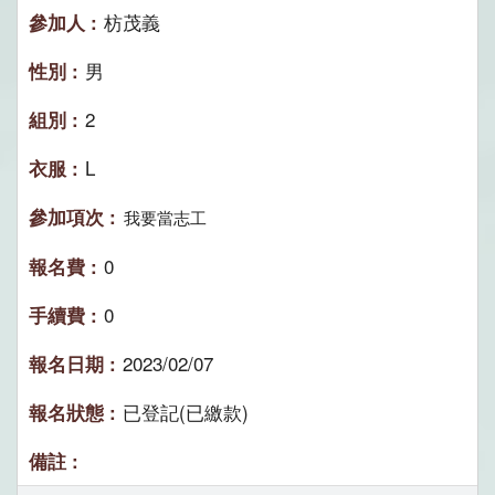
枋茂義
男
2
L
我要當志工
0
0
2023/02/07
已登記(已繳款)