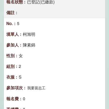
已登記(已繳款)
5
柯旭明
陳素錦
女
2
S
我要當志工
0