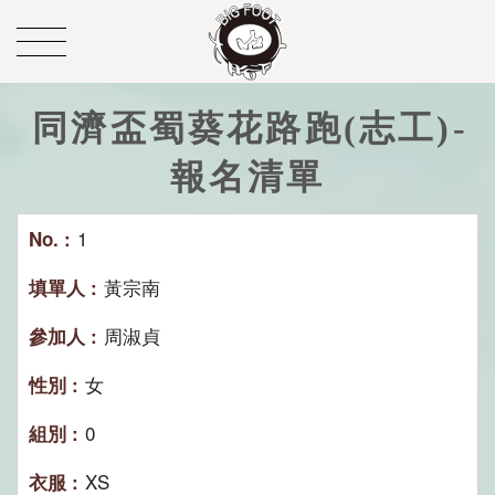
同濟盃蜀葵花路跑(志工)-
報名清單
1
黃宗南
周淑貞
女
0
XS