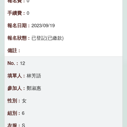
0
0
2023/09/19
已登記(已繳款)
12
林芳語
鄭淑惠
女
6
S