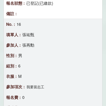
已登記(已繳款)
16
張祐甄
張再勳
男
6
M
我要當志工
0