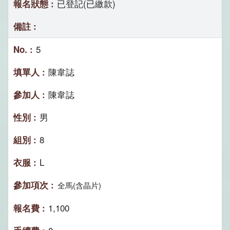
已登記(已繳款)
5
陳韋誌
陳韋誌
男
8
L
全馬(含晶片)
1,100