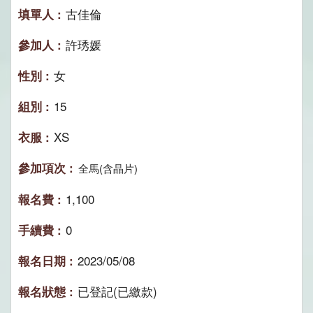
古佳倫
許琇媛
女
15
XS
全馬(含晶片)
1,100
0
2023/05/08
已登記(已繳款)