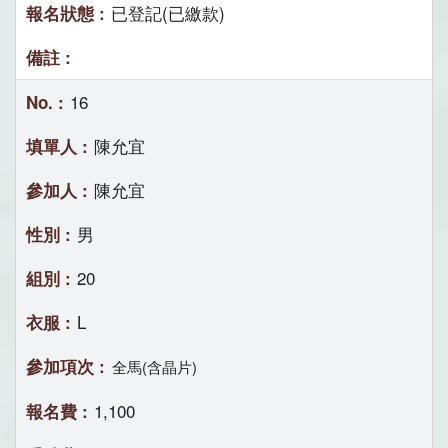
已登記(已繳款)
16
陳允宜
陳允宜
男
20
L
全馬(含晶片)
1,100