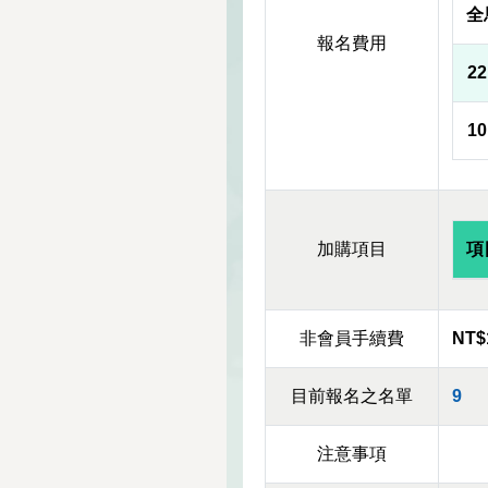
全
報名費用
2
1
加購項目
項
非會員手續費
NT$
目前報名之名單
9
注意事項