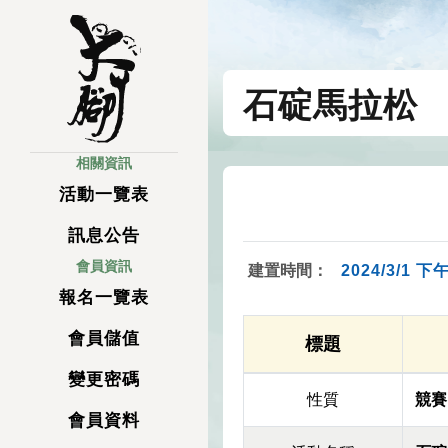
石碇馬拉松
相關資訊
活動一覽表
訊息公告
會員資訊
建置時間：
2024/3/1 下午
報名一覽表
會員儲值
標題
變更密碼
性質
競賽
會員資料