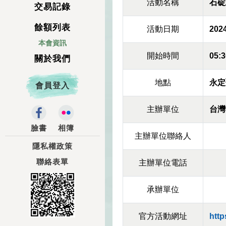
活動名稱
石碇
交易記錄
餘額列表
活動日期
2024
本會資訊
開始時間
05:3
關於我們
地點
永定
會員登入
主辦單位
台灣
臉書
相簿
主辦單位聯絡人
隱私權政策
聯絡表單
主辦單位電話
承辦單位
官方活動網址
http