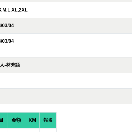
S,M,L,XL,2XL
/03/04
/03/04
人-林芳語
目
金額
KM
報名