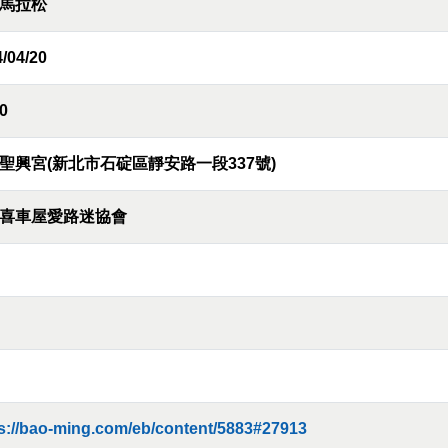
馬拉松
/04/20
0
聖興宮(新北市石碇區靜安路一段337號)
喜車屋愛路迷協會
s://bao-ming.com/eb/content/5883#27913