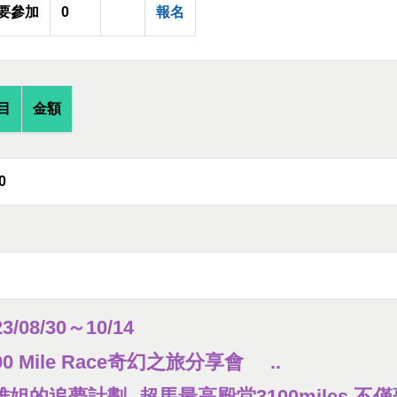
要參加
0
報名
目
金額
0
23/08/30～10/14
00 Mile Race奇幻之旅分享會 ..
雅姐的追夢計劃--超馬最高殿堂3100miles 不