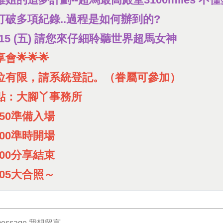
打破多項紀錄..過程是如何辦到的?
2/15 (五) 請您來仔細聆聽世界超馬女神
會🌟🌟🌟
位有限，請系統登記。（眷屬可參加）
點：大腳丫事務所
:50準備入場
:00準時開場
:00分享結束
:05大合照～