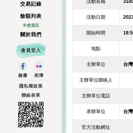
活動名稱
310
交易記錄
餘額列表
活動日期
2023
本會資訊
開始時間
18:5
關於我們
地點
會員登入
主辦單位
台灣
臉書
相簿
主辦單位聯絡人
隱私權政策
聯絡表單
主辦單位電話
承辦單位
台灣
官方活動網址