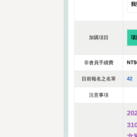
我
加購項目
項
非會員手續費
NT$
目前報名之名單
42
注意事項
20
31
文