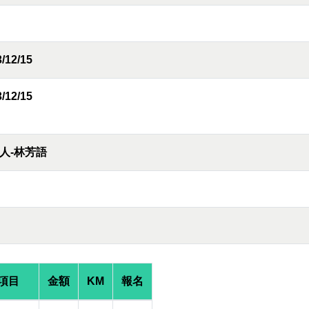
/12/15
/12/15
人-林芳語
項目
金額
KM
報名