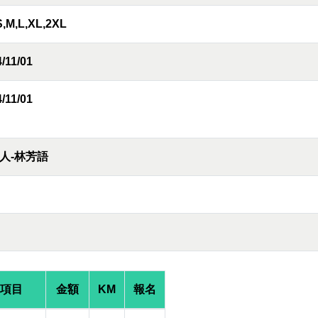
S,M,L,XL,2XL
/11/01
/11/01
人-林芳語
項目
金額
KM
報名