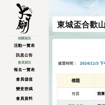
東城盃合歡
相關資訊
活動一覽表
訊息公告
會員資訊
建置時間：
2024/11/3 下
報名一覽表
會員儲值
標題
變更密碼
性質
競賽
會員資料