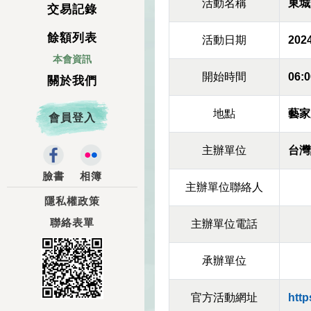
活動名稱
東城
交易記錄
餘額列表
活動日期
2024
本會資訊
開始時間
06:0
關於我們
地點
藝家原
會員登入
主辦單位
台灣
臉書
相簿
主辦單位聯絡人
隱私權政策
聯絡表單
主辦單位電話
承辦單位
官方活動網址
htt