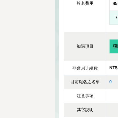
報名費用
4
7
加購項目
項
非會員手續費
NT$
目前報名之名單
0
注意事項
其它說明