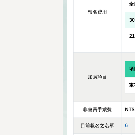
全
報名費用
3
2
項
加購項目
車
非會員手續費
NT$
目前報名之名單
6