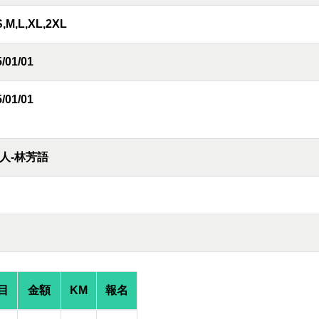
S,M,L,XL,2XL
/01/01
/01/01
人-林芳語
目
金額
KM
報名