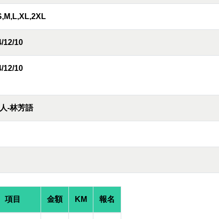
S,M,L,XL,2XL
/12/10
/12/10
人-林芳語
項目
金額
KM
報名