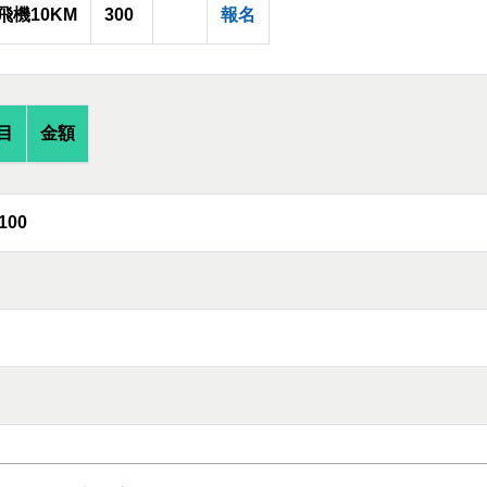
飛機10KM
300
報名
目
金額
100