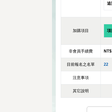
追
加購項目
項
非會員手續費
NT$
目前報名之名單
22
注意事項
其它說明