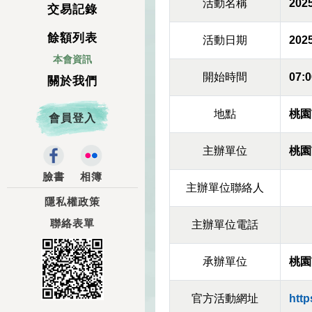
活動名稱
20
交易記錄
餘額列表
活動日期
2025
本會資訊
開始時間
07:0
關於我們
地點
桃園
會員登入
主辦單位
桃園
臉書
相簿
主辦單位聯絡人
隱私權政策
聯絡表單
主辦單位電話
承辦單位
桃園
官方活動網址
http