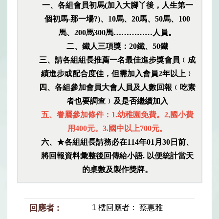
一、各組會員初馬(加入大腳丫後，人生第一
個初馬-那一場?)、10馬、20馬、50馬、100
馬、200馬300馬……………人員。
二、鐵人三項獎：20鐵、50鐵
三、請各組組長推薦一名最佳進步獎會員﹙成
績進步或配合度佳，但需加入會員2年以上﹚
四、各組參加會員大會人員及人數回報﹙吃素
者也要調查﹚及是否繼續加入
五、眷屬參加條件：1.幼稚園免費。2,國小費
用400元。3.國中以上700元。
六、★各組組長請務必在114年01月30日前、
將回報資料彙整後回傳給小語. 以便統計當天
的桌數及製作獎牌。
1 樓回應者： 蔡惠雅