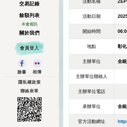
活動名稱
ZE
交易記錄
餘額列表
活動日期
2025
本會資訊
開始時間
06:0
關於我們
地點
彰化
會員登入
主辦單位
全統
臉書
相簿
主辦單位聯絡人
隱私權政策
聯絡表單
主辦單位電話
承辦單位
全統
官方活動網址
http