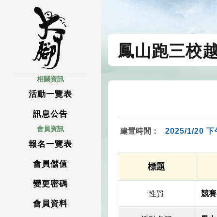
鳳山跑三校
相關資訊
活動一覽表
訊息公告
會員資訊
建置時間：
2025/1/20 下
報名一覽表
會員儲值
標題
變更密碼
性質
競賽
會員資料