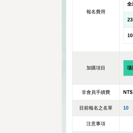
全
報名費用
2
1
加購項目
項
非會員手續費
NT$
目前報名之名單
10
注意事項