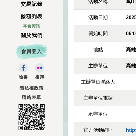
活動名稱
鳳山
交易記錄
餘額列表
活動日期
2025
本會資訊
開始時間
06:0
關於我們
地點
高雄
會員登入
主辦單位
高雄
臉書
相簿
主辦單位聯絡人
隱私權政策
聯絡表單
主辦單位電話
承辦單位
官方活動網址
htt