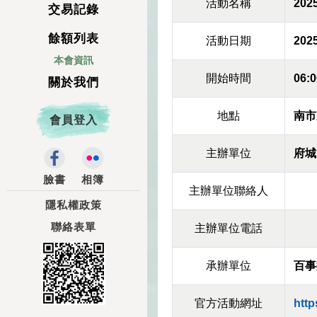
活動名稱
20
交易記錄
餘額列表
活動日期
2025
本會資訊
開始時間
06:0
關於我們
地點
南市
會員登入
主辦單位
府城
臉書
相簿
主辦單位聯絡人
隱私權政策
聯絡表單
主辦單位電話
承辦單位
百事
官方活動網址
http