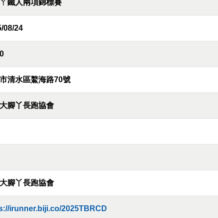
ㄚ鐵人兩項錦標賽
/08/24
0
市清水區鰲海路70號
大腳丫長跑協會
大腳丫長跑協會
s://irunner.biji.co/2025TBRCD