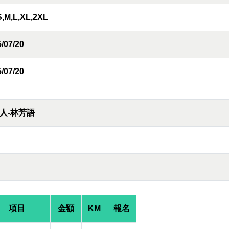
S,M,L,XL,2XL
/07/20
/07/20
人-林芳語
項目
金額
KM
報名