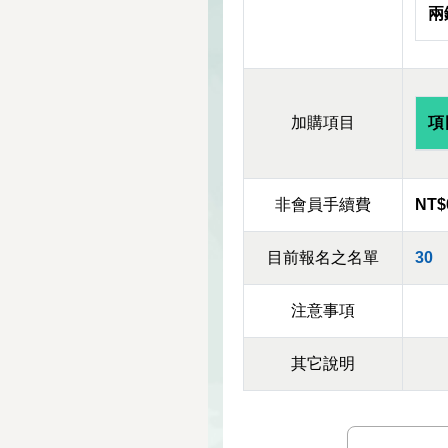
兩
加購項目
項
非會員手續費
NT$
目前報名之名單
30
注意事項
其它說明