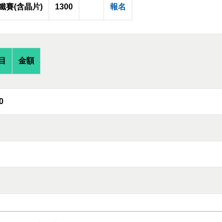
鐵賽(含晶片)
1300
報名
目
金額
0