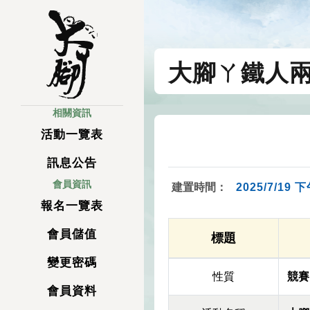
大腳ㄚ鐵人
相關資訊
活動一覽表
訊息公告
會員資訊
建置時間：
2025/7/19 下
報名一覽表
會員儲值
標題
變更密碼
性質
競賽
會員資料