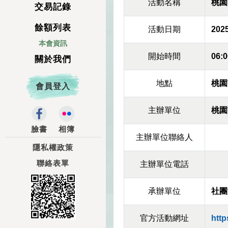
活動名稱
桃園
交易記錄
餘額列表
活動日期
2025
本會資訊
開始時間
06:0
關於我們
地點
桃園
會員登入
主辦單位
桃園
臉書
相簿
主辦單位聯絡人
隱私權政策
聯絡表單
主辦單位電話
承辦單位
社團
官方活動網址
http