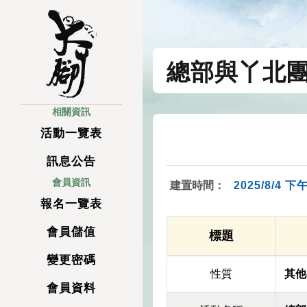
總部與丫北
相關資訊
活動一覽表
訊息公告
會員資訊
建置時間：
2025/8/4 下午
報名一覽表
會員儲值
標題
變更密碼
性質
其他
會員資料