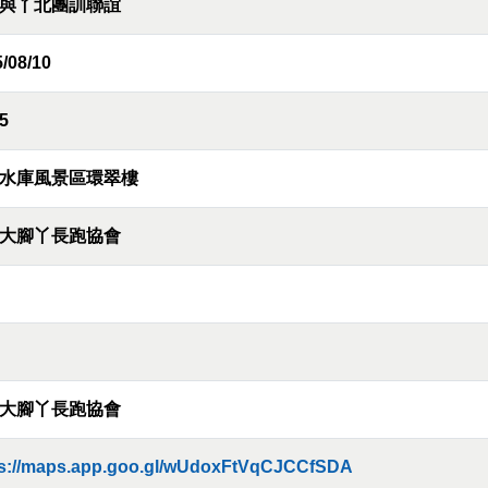
與丫北團訓聯誼
/08/10
5
水庫風景區環翠樓
大腳丫長跑協會
大腳丫長跑協會
ps://maps.app.goo.gl/wUdoxFtVqCJCCfSDA