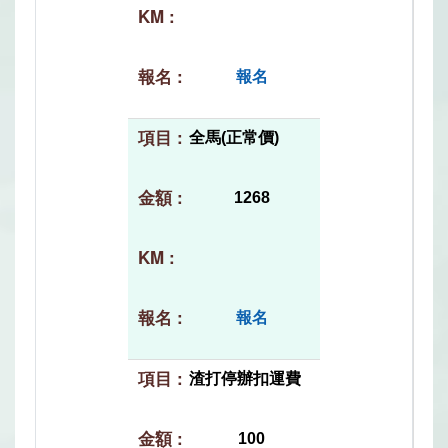
報名
全馬(正常價)
1268
報名
渣打停辦扣運費
100