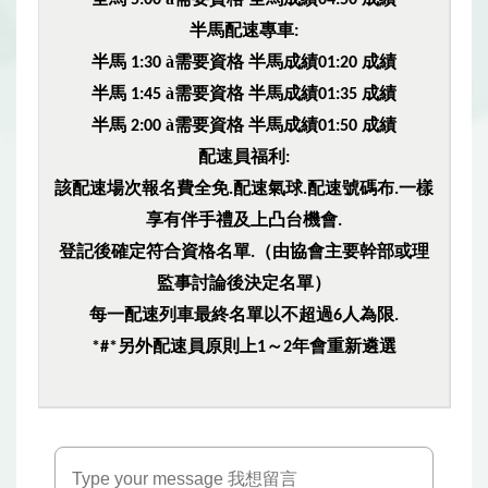
5:00
04:50
半馬配速專車
:
半馬
à
需要資格
半馬成績
成績
1:30
01:20
半馬
à
需要資格
半馬成績
成績
1:45
01:35
半馬
à
需要資格
半馬成績
成績
2:00
01:50
配速員福利
:
該配速場次報名費全免
配速氣球
配速號碼布
一樣
.
.
.
享有伴手禮及上凸台機會
.
登記後確定符合資格名單
（由協會主要幹部或理
.
監事討論後決定名單）
每一配速列車最終名單以不超過
人為限
6
.
另外配速員原則上
～
年會重新遴選
*#*
1
2