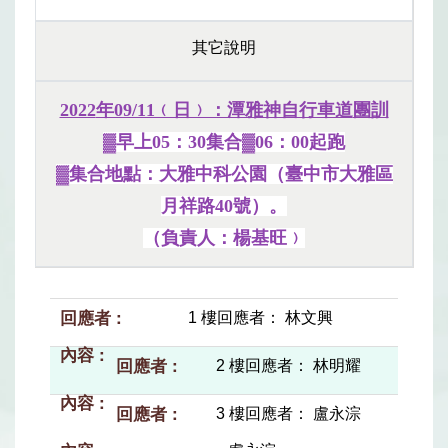
其它說明
2022
年09/11﹙日﹚：潭雅神自行車道
團訓
▓早上05：30集合▓06：00起跑
▓集合地點：大雅中科公園（臺中市大雅區
月祥路40號）。
（負責人：楊基旺﹚
1 樓回應者： 林文興
2 樓回應者： 林明耀
3 樓回應者： 盧永淙