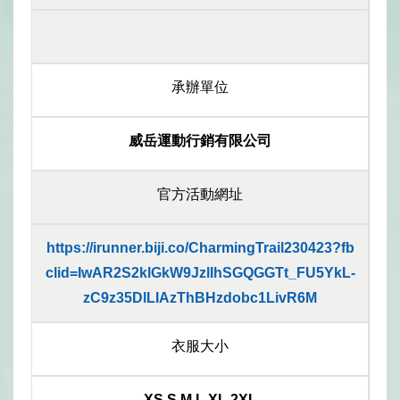
承辦單位
威岳運動行銷有限公司
官方活動網址
https://irunner.biji.co/CharmingTrail230423?fb
clid=IwAR2S2klGkW9JzlIhSGQGGTt_FU5YkL-
zC9z35DlLIAzThBHzdobc1LivR6M
衣服大小
XS,S,M,L,XL,2XL