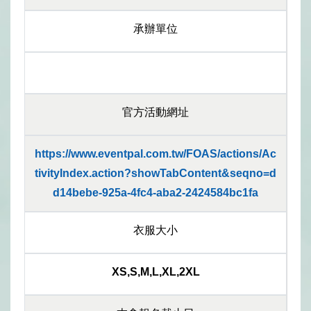
承辦單位
官方活動網址
https://www.eventpal.com.tw/FOAS/actions/Ac
tivityIndex.action?showTabContent&seqno=d
d14bebe-925a-4fc4-aba2-2424584bc1fa
衣服大小
XS,S,M,L,XL,2XL