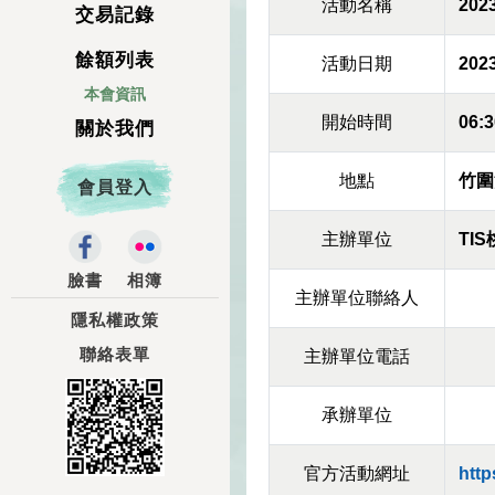
活動名稱
20
交易記錄
餘額列表
活動日期
2023
本會資訊
開始時間
06:3
關於我們
地點
竹圍
會員登入
主辦單位
TI
臉書
相簿
主辦單位聯絡人
隱私權政策
聯絡表單
主辦單位電話
承辦單位
官方活動網址
http