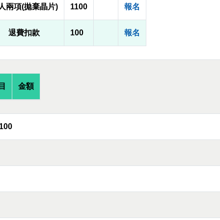
人兩項(拋棄晶片)
1100
報名
退費扣款
100
報名
目
金額
100