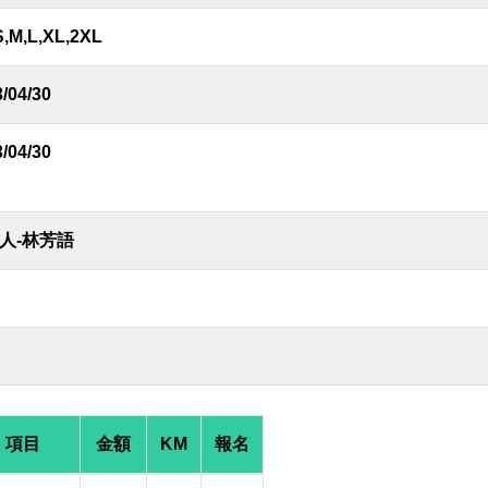
S,M,L,XL,2XL
/04/30
/04/30
人-林芳語
項目
金額
KM
報名