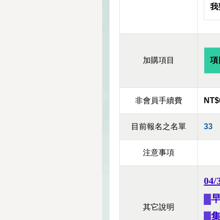
我
加購項目
項
非會員手續費
NT$
目前報名之名單
33
注意事項
0
▓早
其它說明
▓