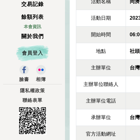
活動名稱
同濟
交易記錄
餘額列表
活動日期
2023
本會資訊
開始時間
06:0
關於我們
地點
社頭
會員登入
主辦單位
台灣
臉書
相簿
主辦單位聯絡人
隱私權政策
聯絡表單
主辦單位電話
承辦單位
台灣
官方活動網址