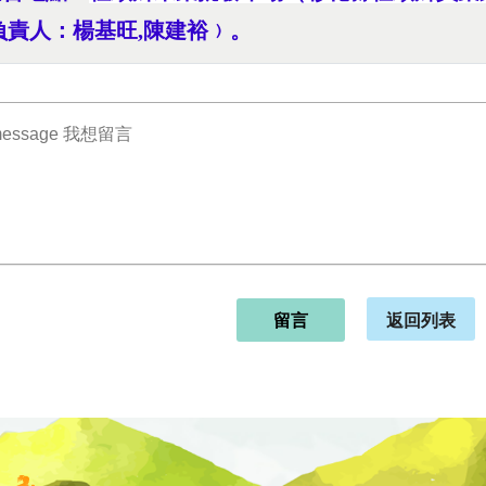
負責人：楊基旺,陳建裕﹚。
返回列表
留言