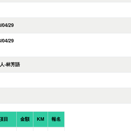
/04/29
/04/29
人-林芳語
項目
金額
KM
報名