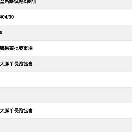
盃路線試跑&團訓
/04/30
0
鄉果菜批發市場
大腳丫長跑協會
大腳丫長跑協會