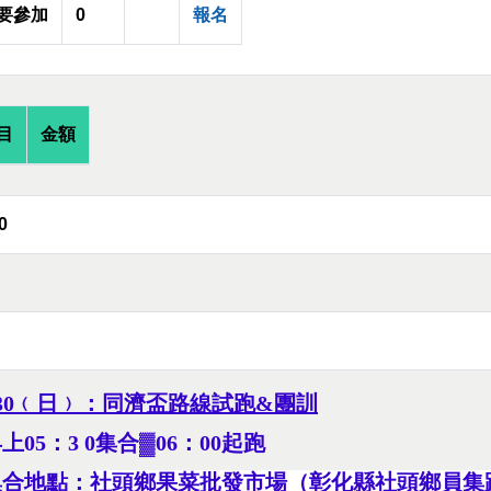
要參加
0
報名
目
金額
0
4/30﹙日﹚：同濟盃路線試跑&
團訓
上05：3 0集合▓06：00起跑
集合地點：
社頭鄉果菜批發市場（彰化縣社頭鄉員集路