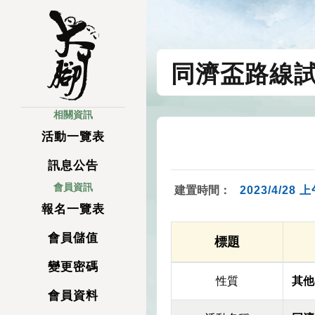
同濟盃路線試
相關資訊
活動一覽表
訊息公告
會員資訊
建置時間：
2023/4/28 上
報名一覽表
會員儲值
標題
變更密碼
性質
其他
會員資料