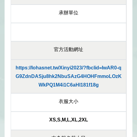
承辦單位
官方活動網址
https://lohasnet.tw/Xinyi2023/?fbclid=IwAR0-q
G9ZdnDASju8hk2NbuSAzG4HOHFmmoLOzK
WkPQ1M4i1C6aHI181f18g
衣服大小
XS,S,M,L,XL,2XL