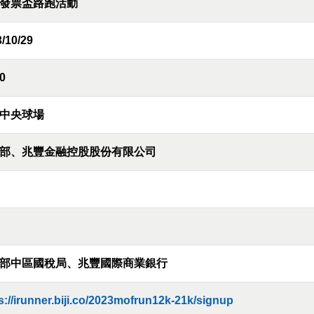
發票盃路跑活動
/10/29
0
中央球場
部、兆豐金融控股股份有限公司
部中區國稅局、兆豐國際商業銀行
s://irunner.biji.co/2023mofrun12k-21k/signup