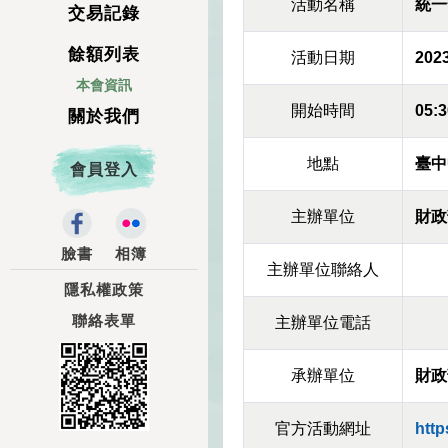
活動名稱
統一
交易記錄
餘額列表
活動日期
2023
本會資訊
開始時間
05:3
關於我們
地點
臺中
會員登入
主辦單位
財政
臉書
相簿
主辦單位聯絡人
隱私權政策
聯絡表單
主辦單位電話
承辦單位
財政
官方活動網址
http