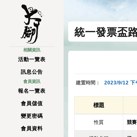
統一發票盃
相關資訊
活動一覽表
訊息公告
會員資訊
建置時間：
2023/9/12 下
報名一覽表
會員儲值
標題
變更密碼
性質
競賽
會員資料