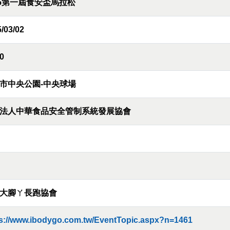
25第一屆食安盃馬拉松
/03/02
0
市中央公園-中央球場
法人中華食品安全管制系統發展協會
大腳ㄚ長跑協會
ps://www.ibodygo.com.tw/EventTopic.aspx?n=1461