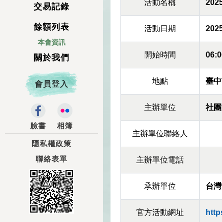
活動名稱
20
交易記錄
餘額列表
活動日期
2025
本會資訊
開始時間
06:0
關於我們
地點
臺中
會員登入
主辦單位
社團
臉書
相簿
主辦單位聯絡人
隱私權政策
聯絡表單
主辦單位電話
承辦單位
台灣
官方活動網址
htt